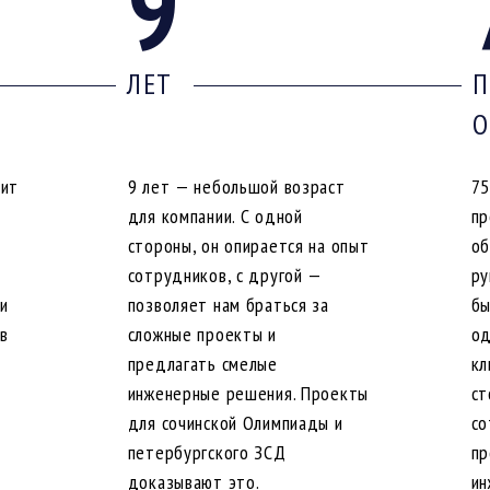
9
ЛЕТ
П
О
оит
9 лет — небольшой возраст
75
для компании. С одной
пр
стороны, он опирается на опыт
об
сотрудников, с другой —
ру
ши
позволяет нам браться за
бы
 в
сложные проекты и
од
предлагать смелые
кл
инженерные решения. Проекты
ст
для сочинской Олимпиады и
со
петербургского ЗСД
пр
доказывают это.
ин