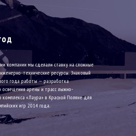
год
нии компании мы сделали ставку на сложные
инженерно-технические ресурсы. Знаковый
вого года работы — разработка
о освещения арены и трасс лыжно-
о комплекса «Лаура» в Красной Поляне для
пийских игр 2014 года.