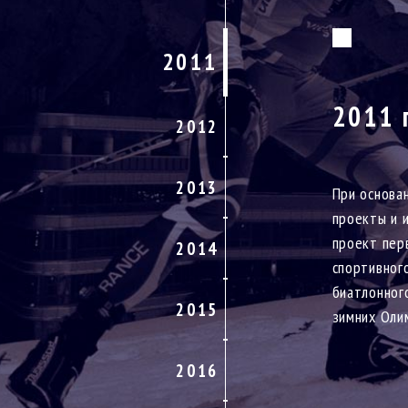
2011
2011 
2012
2013
При основа
проекты и 
проект пер
2014
спортивног
биатлонног
2015
зимних Олим
2016